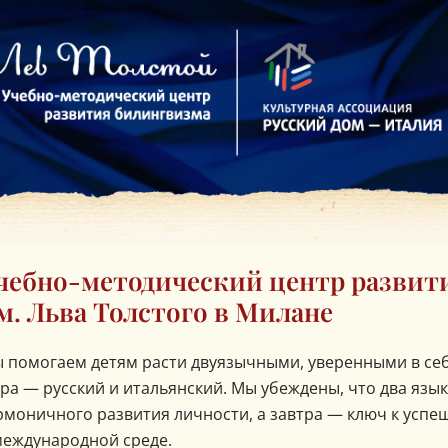
лавная
чебно-методический центр развит
м. Льва Толстого в Милане
 помогаем детям расти двуязычными, уверенными в се
ра — русский и итальянский. Мы убеждены, что два язык
рмоничного развития личности, а завтра — ключ к усп
международной среде.