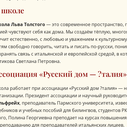
 школе
ола Льва Толстого
— это современное пространство, г
мей чувствуют себя как дома. Мы создаём тёплую, много
учит естественно, с любовью и уважением к культурно
тям свободно говорить, читать и писать по-русски, пони
хранять связь с итальянской и европейской средой, в к
тикова Светлана Петровна.
ссоциация «Русский дом — ?талия»
ола работает при ассоциации «Русский дом ?талия» — 
ганизации. Президент ассоциации и научный руководи
льфрейх
, преподаватель Пармского университета, изве
ебников и учебных пособий для билингвов, студентов РК
ого, Полина Георгиевна преподает на курсах повышения
преподаванию для преподавателей итальянских лицеев.