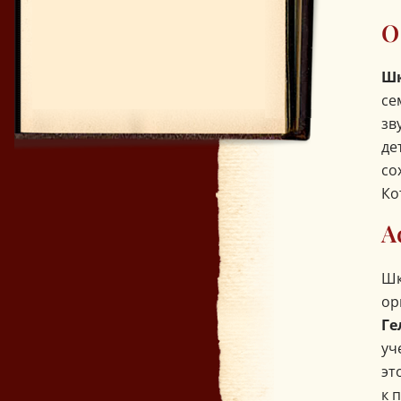
О
Шк
се
зв
де
со
Ко
А
Шк
ор
Ге
уч
эт
к 