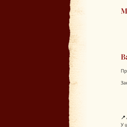
М
В
Пр
За
📍
У 