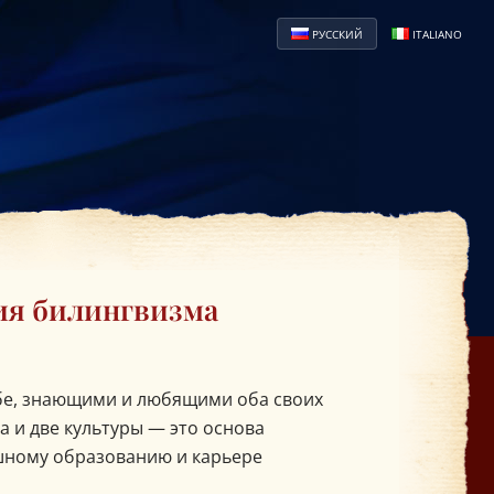
РУССКИЙ
ITALIANO
ия билингвизма
бе, знающими и любящими оба своих
а и две культуры — это основа
ешному образованию и карьере