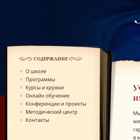
О школе
Программы
Г
У
Курсы и кружки
и
Онлайн обучение
Конференции и проекты
Методический центр
Мы
Контакты
ми
га
в 