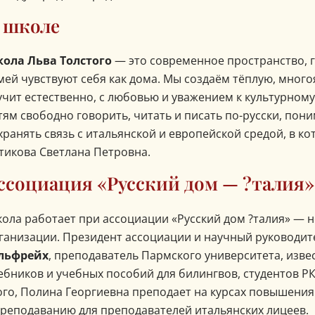
 школе
ола Льва Толстого
— это современное пространство, г
мей чувствуют себя как дома. Мы создаём тёплую, много
учит естественно, с любовью и уважением к культурно
тям свободно говорить, читать и писать по-русски, пони
хранять связь с итальянской и европейской средой, в к
тикова Светлана Петровна.
ссоциация «Русский дом — ?талия»
ола работает при ассоциации «Русский дом ?талия» — 
ганизации. Президент ассоциации и научный руководи
льфрейх
, преподаватель Пармского университета, изве
ебников и учебных пособий для билингвов, студентов РК
ого, Полина Георгиевна преподает на курсах повышения
преподаванию для преподавателей итальянских лицеев.