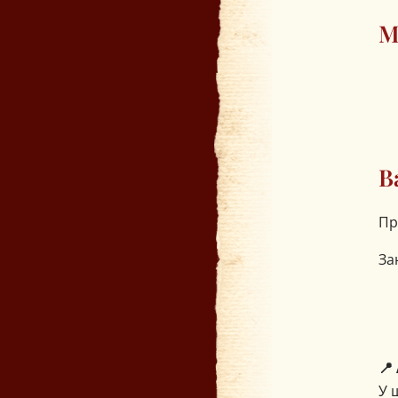
М
В
Пр
За
📍
У 