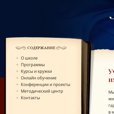
О школе
Программы
Г
У
Курсы и кружки
и
Онлайн обучение
Конференции и проекты
Методический центр
Мы
Контакты
ми
га
в 