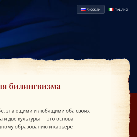
РУССКИЙ
ITALIANO
ия билингвизма
бе, знающими и любящими оба своих
а и две культуры — это основа
ешному образованию и карьере