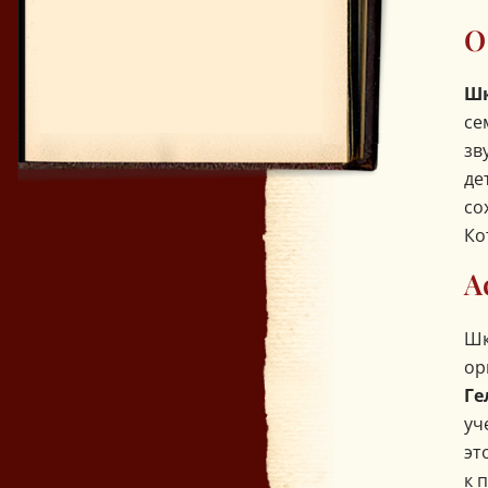
О
Шк
се
зв
де
со
Ко
А
Шк
ор
Ге
уч
эт
к 