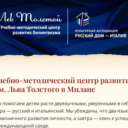
лавная
чебно-методический центр развит
м. Льва Толстого в Милане
 помогаем детям расти двуязычными, уверенными в се
ра — русский и итальянский. Мы убеждены, что два язык
рмоничного развития личности, а завтра — ключ к усп
международной среде.